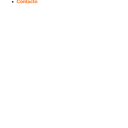
Contacto
La Máquina del Tiempo #22
[webcómic]