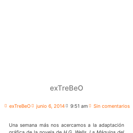
exTreBeO
exTreBeO
junio 6, 2014
9:51 am
Sin comentarios
Una semana más nos acercamos a la adaptación
gráfica de la novela de
H.G. Wells
,
La Máquina del