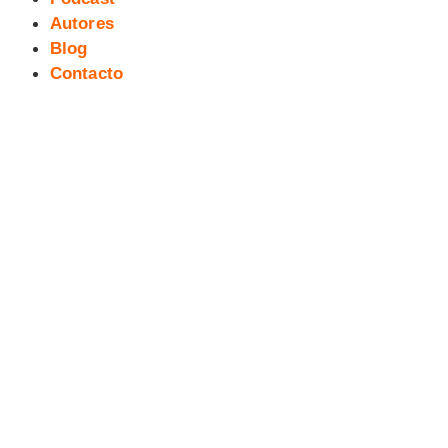
Autores
Blog
Contacto
La Máquina del Tiempo #21
[webcómic]