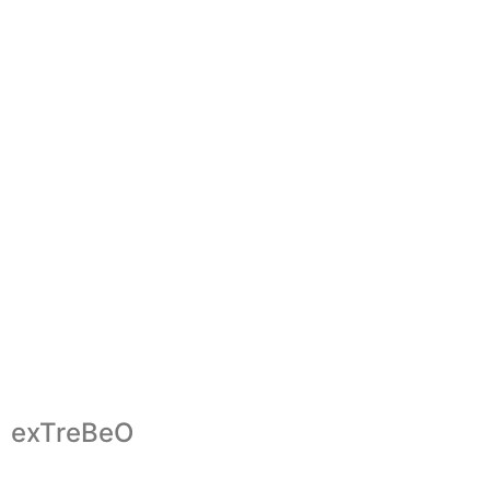
¡Javier de Isusi gana el Premio
Nacional del Cómic!
exTreBeO