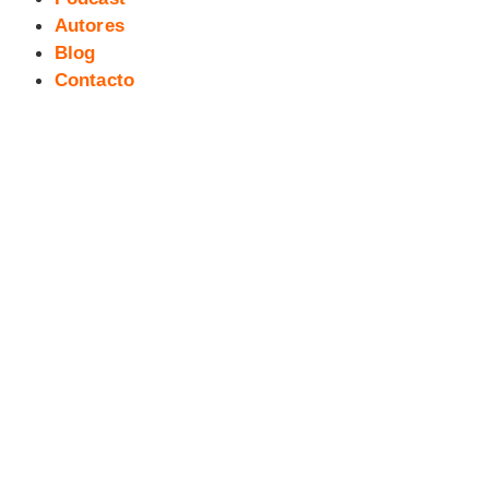
Autores
Blog
Contacto
Ilustraciones EXPO REFUGIADOS
(8). Gol