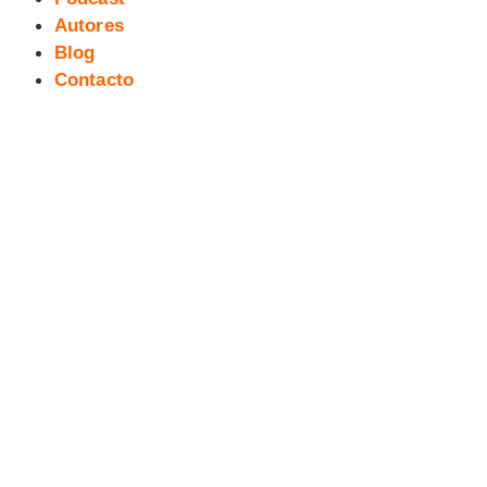
Autores
Blog
Contacto
Ilustraciones EXPO CORRUPCIÓN
(9). Mon & Jonathan Polo