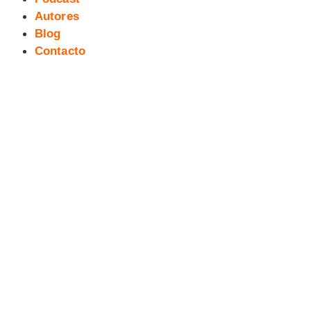
Autores
Blog
Contacto
Ilustraciones EXPO CORRUPCIÓN
(5): Jesús Bravo