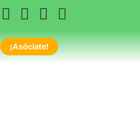
¡Asóciate!