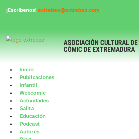
¡Escríbenos!
extrebeo@extrebeo.com
ASOCIACIÓN CULTURAL DE
CÓMIC DE EXTREMADURA
Inicio
Publicaciones
Infantil
Webcomic
Actividades
Salita
Educación
Podcast
Autores