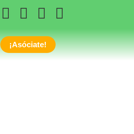
¡Asóciate!