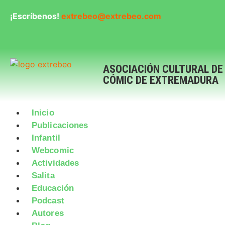
¡Escríbenos!
extrebeo@extrebeo.com
ASOCIACIÓN CULTURAL DE
CÓMIC DE EXTREMADURA
Inicio
Publicaciones
Infantil
Webcomic
Actividades
Salita
Educación
Podcast
Autores