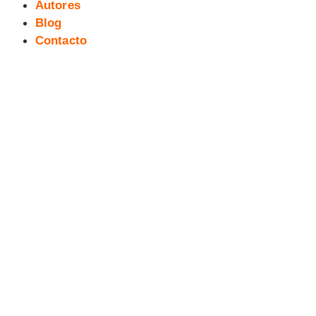
Autores
Blog
Contacto
II Salita del Cómic
Iberoamericano, Cáceres 2011:
día 4 (25 de marzo)