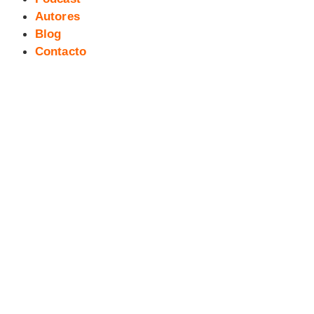
Autores
Blog
Contacto
Fiesta inauguración V Salita del
Cómic y la Ilustración (Cosplay)