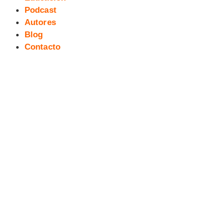
Podcast
Autores
Blog
Contacto
exTreBeO, socio de Tebeosfera