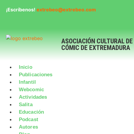
¡Escríbenos!
extrebeo@extrebeo.com
ASOCIACIÓN CULTURAL DE
CÓMIC DE EXTREMADURA
Inicio
Publicaciones
Infantil
Webcomic
Actividades
Salita
Educación
Podcast
Autores