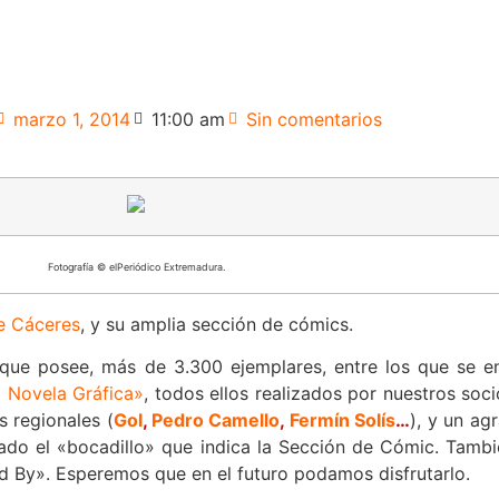
marzo 1, 2014
11:00 am
Sin comentarios
Fotografía © elPeriódico Extremadura.
de Cáceres
, y su amplia sección de cómics.
que posee, más de 3.300 ejemplares, entre los que se en
La Novela Gráfica»
, todos ellos realizados por nuestros soc
s regionales (
Gol
,
Pedro Camello
,
Fermín Solís
…
), y un ag
ñado el «bocadillo» que indica la Sección de Cómic. Tambi
d By». Esperemos que en el futuro podamos disfrutarlo.