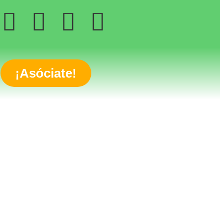
¡Asóciate!