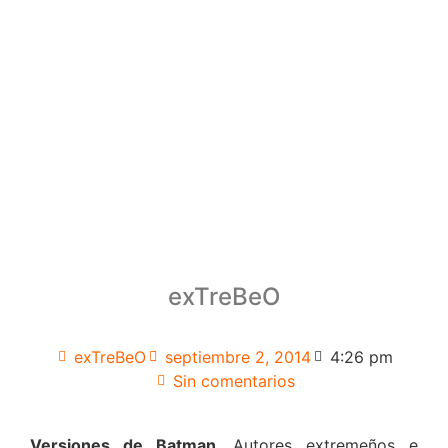
exTreBeO
exTreBeO
septiembre 2, 2014
4:26 pm
Sin comentarios
Versiones de Batman
. Autores extremeños e