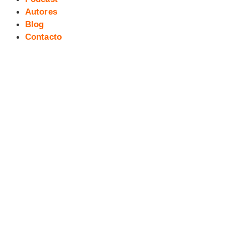
Autores
Blog
Contacto
Exposición Versiones de Batman:
V Salita del Cómic y la Ilustración