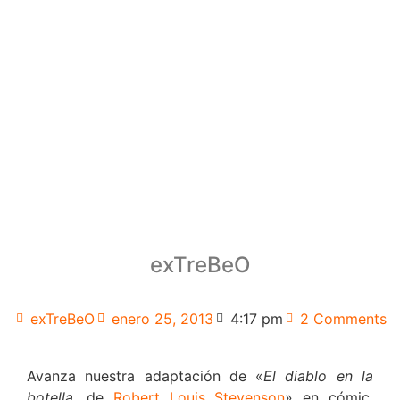
exTreBeO
exTreBeO
enero 25, 2013
4:17 pm
2 Comments
Avanza nuestra adaptación de «
El diablo en la
botella
, de
Robert Louis Stevenson
» en cómic.