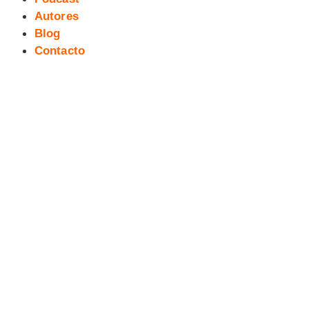
Autores
Blog
Contacto
El diablo en la botella #39
[webcómic semanal