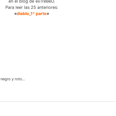
en el blog de exTreBeO.
Para leer las 25 anteriores:
«
diablo_1ª parte
»
o negro y roto…