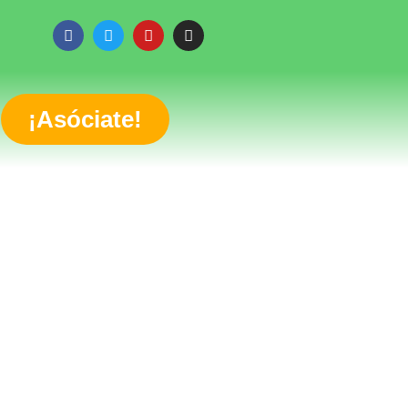
¡Asóciate!