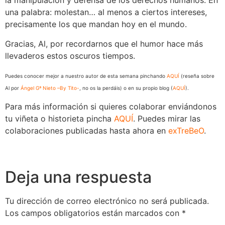
la manipulación y defensa de los derechos humanos. En
una palabra: molestan… al menos a ciertos intereses,
precisamente los que mandan hoy en el mundo.
Gracias, Al, por recordarnos que el humor hace más
llevaderos estos oscuros tiempos.
Puedes conocer mejor a nuestro autor de esta semana pinchando
AQUÍ
(reseña sobre
Al por
Ángel Gª Nieto –By Tito-
, no os la perdáis) o en su propio blog (
AQUÍ
).
Para más información si quieres colaborar enviándonos
tu viñeta o historieta pincha
AQUÍ
. Puedes mirar las
colaboraciones publicadas hasta ahora en
exTreBeO
.
Deja una respuesta
Tu dirección de correo electrónico no será publicada.
Los campos obligatorios están marcados con
*