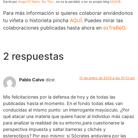
David por
Ángel Gª Nieto –By Tito-
, no os la perdáis) o en su propio blog (
AQUÍ
).
Para más información si quieres colaborar enviándonos
tu viñeta o historieta pincha
AQUÍ
. Puedes mirar las
colaboraciones publicadas hasta ahora en
exTreBeO
.
2 respuestas
15 de enero de 2014 a las 10:13 am
Pablo Calvo
dice:
Mis felicitaciones por la defensa de hoy y de todas las
publicadas hasta el momento. En el fondo todas ellas van
conducidas al mismo punto: un interrogante mayúsculo. ¿Por
qué atacar una materia que quiere hacer al individuo más capaz
para analizar la realidad de su entorno,para cuestionarse la
perspectiva impuesta y saltar barreras y clichés y
estereotipos? Por eso mismo: si Sócrates anduviera por las