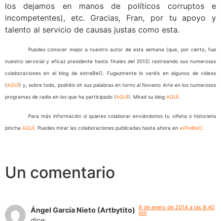
los dejamos en manos de políticos corruptos e
incompetentes), etc. Gracias, Fran, por tu apoyo y
talento al servicio de causas justas como esta.
Puedes conocer mejor a nuestro autor de esta semana (que, por cierto, fue
nuestro servicial y eficaz presidente hasta finales del 2012) rastreando sus numerosas
colaboraciones en el blog de extreBeO. Fugazmente lo veréis en algunos de videos
(
AQUÍ
) y, sobre todo, podréis oir sus palabras en torno al Noveno Arte en los numerosos
programas de radio en los que ha participado (
AQUÍ
). Mirad su blog
AQUÍ
.
Para más información si quieres colaborar enviándonos tu viñeta o historieta
pincha
AQUÍ
. Puedes mirar las colaboraciones publicadas hasta ahora en
exTreBeO
.
Un comentario
8 de enero de 2014 a las 8:40
Ángel García Nieto (Artbytito)
pm
dice: