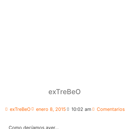
exTreBeO
exTreBeO
enero 8, 2015
10:02 am
Comentarios
Como decíamos ayer…