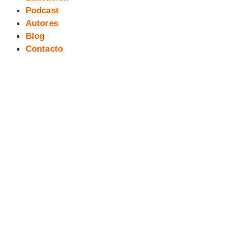
Podcast
Autores
Blog
Contacto
De la C a la C (7). Cómics y
censura (II parte)