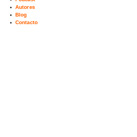
Autores
Blog
Contacto
Curso para profesores en el CPR
de Azuaga (Badajoz)