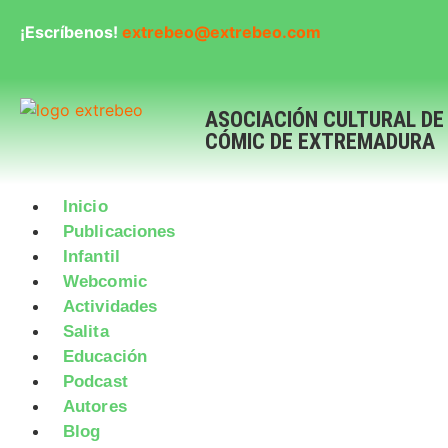
¡Escríbenos!
extrebeo@extrebeo.com
ASOCIACIÓN CULTURAL DE
CÓMIC DE EXTREMADURA
Inicio
Publicaciones
Infantil
Webcomic
Actividades
Salita
Educación
Podcast
Autores
Blog