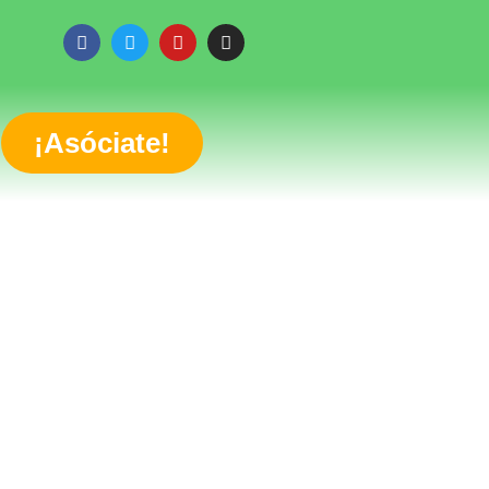
¡Asóciate!