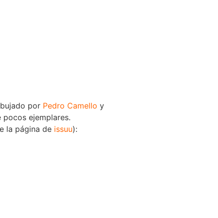
Dibujado por
Pedro Camello
y
e pocos ejemplares.
de la página de
issuu
):