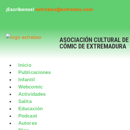
¡Escríbenos!
extrebeo@extrebeo.com
ASOCIACIÓN CULTURAL DE
CÓMIC DE EXTREMADURA
Inicio
Publicaciones
Infantil
Webcomic
Actividades
Salita
Educación
Podcast
Autores