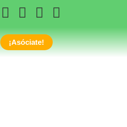
¡Asóciate!