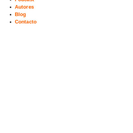
Autores
Blog
Contacto
Crónica visual: Premiere de
HARTO!3 [ACTUALIZADO]