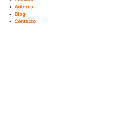
Autores
Blog
Contacto
[Podcast] Cómics para aprender
inglés (II)