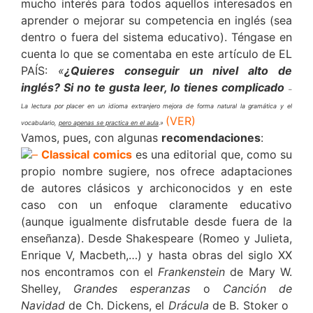
mucho interés para todos aquellos interesados en
aprender o mejorar su competencia en inglés (sea
dentro o fuera del sistema educativo). Téngase en
cuenta lo que se comentaba en este artículo de EL
PAÍS:
«
¿Quieres conseguir un nivel alto de
inglés? Si no te gusta leer, lo tienes complicado
–
La lectura por placer en un idioma extranjero mejora de forma natural la gramática y el
(VER)
vocabulario,
pero apenas se practica en el aula
.»
Vamos, pues, con algunas
recomendaciones
:
–
Classical comics
es una editorial que, como su
propio nombre sugiere, nos ofrece adaptaciones
de autores clásicos y archiconocidos y en este
caso con un enfoque claramente educativo
(aunque igualmente disfrutable desde fuera de la
enseñanza). Desde Shakespeare (Romeo y Julieta,
Enrique V, Macbeth,…) y hasta obras del siglo XX
nos encontramos con el
Frankenstein
de Mary W.
Shelley,
Grandes esperanzas
o
Canción de
Navidad
de Ch. Dickens, el
Drácula
de B. Stoker o