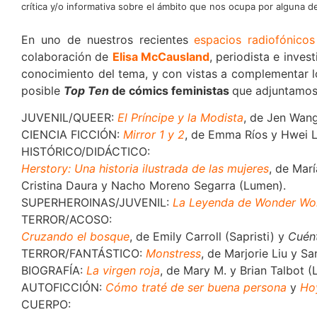
crítica y/o informativa sobre el ámbito que nos ocupa por alguna de
En uno de nuestros recientes
espacios radiofónicos
colaboración de
Elisa McCausland
, periodista e inve
conocimiento del tema, y con vistas a complementar l
posible
Top Ten
de cómics feministas
que adjuntamos
JUVENIL/QUEER:
El Príncipe y la Modista
, de Jen Wang
CIENCIA FICCIÓN:
Mirror 1 y 2
, de Emma Ríos y Hwei Li
HISTÓRICO/DIDÁCTICO:
Herstory: Una historia ilustrada de las mujeres
, de Marí
Cristina Daura y Nacho Moreno Segarra (Lumen).
SUPERHEROINAS/JUVENIL:
La Leyenda de Wonder W
TERROR/ACOSO:
Cruzando el bosque
, de Emily Carroll (Sapristi) y
Cuén
TERROR/FANTÁSTICO:
Monstress
, de Marjorie Liu y S
BIOGRAFÍA:
La virgen roja
, de Mary M. y Brian Talbot (
AUTOFICCIÓN:
Cómo traté de ser buena persona
y
Hoy
CUERPO: