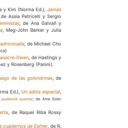
ba y Kim (Norma Ed.),
Jamás
 de Assia Petricelli y Sergio
eministas
, de Ana Galvañ y
ca
, Meg-John Barker y Julia
Ladronzuela
, de Michael Cho
cs)
 Masacre-Gwen
, de Hastings y
pez y Rosenberg (Panini).
juego de las golondrinas
, de
orma Ed.),
Un adiós especial
,
 pudisteis quemar
, de Ame Soler
etta
, de Raquel Riba Rossy
s cuadernos de Esther
, de R,