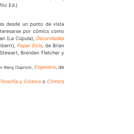
fito Ed.)
es desde un punto de vista
interesarse por cómics como
an (La Cúpula),
Oscuridades
iberri),
Paper Girls
, de Brian
tewart, Brenden Fletcher y
Enjambre
, de
n Wang (Sapristi),
Filosofía y Cómics
o
Cómics