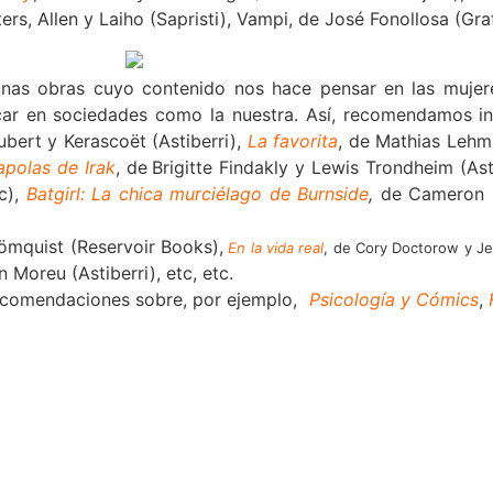
ters, Allen y Laiho (Sapristi), Vampi, de José Fonollosa (Gra
unas obras cuyo contenido nos hace pensar en las mujer
dicar en sociedades como la nuestra. Así, recomendamos 
ubert y Kerascoët (Astiberri),
La favorita
, de Mathias Lehm
polas de Irak
, de
Brigitte Findakly y Lewis Trondheim (Ast
c),
Batgirl: La chica murciélago de Burnside
,
de Cameron S
römquist (Reservoir Books),
En la vida real
, de Cory Doctorow y Je
 Moreu (Astiberri),
etc, etc.
comendaciones sobre, por ejemplo,
Psicología y Cómics
,