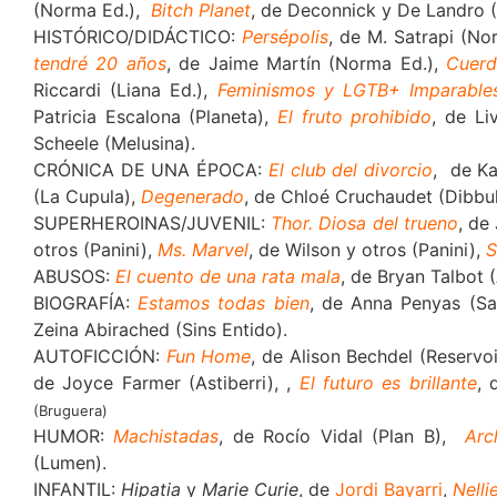
(Norma Ed.),
Bitch Planet
, de Deconnick y De Landro (
HISTÓRICO/DIDÁCTICO:
Persépolis
, de M. Satrapi (No
tendré 20 años
, de Jaime Martín (Norma Ed.),
Cuerd
Riccardi (Liana Ed.),
Feminismos y LGTB+ Imparable
Patricia Escalona (Planeta),
El fruto prohibido
, de Li
Scheele (Melusina).
CRÓNICA DE UNA ÉPOCA:
El club del divorcio
, de K
(La Cupula),
Degenerado
, de Chloé Cruchaudet (Dibbu
SUPERHEROINAS/JUVENIL:
Thor. Diosa del trueno
, de
otros (Panini),
Ms. Marvel
, de Wilson y otros (Panini),
S
ABUSOS:
El cuento de una rata mala
, de Bryan Talbot (
BIOGRAFÍA:
Estamos todas bien
, de Anna Penyas (S
Zeina Abirached (Sins Entido).
AUTOFICCIÓN:
Fun Home
, de Alison Bechdel (Reservo
de Joyce Farmer (Astiberri), ,
El futuro es brillante
, 
(Bruguera)
HUMOR:
Machistadas
, de Rocío Vidal (Plan B),
Arc
(Lumen).
INFANTIL:
Hipatia
y
Marie Curie
, de
Jordi Bayarri
,
Nelli