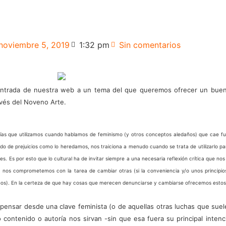
noviembre 5, 2019
1:32 pm
Sin comentarios
entrada de nuestra web a un tema del que queremos ofrecer un buen
avés del Noveno Arte.
egorías que utilizamos cuando hablamos de feminismo (y otros conceptos aledaños) que cae 
o de prejuicios como lo heredamos, nos traiciona a menudo cuando se trata de utilizarlo pa
les. Es por esto que lo cultural ha de invitar siempre a una necesaria reflexión crítica que 
nos comprometemos con la tarea de cambiar otras (si la conveniencia y/o unos principios
eños). En la certeza de que hay cosas que merecen denunciarse y cambiarse ofrecemos estos
ensar desde una clave feminista (o de aquellas otras luchas que suele
 contenido o autoría nos sirvan -sin que esa fuera su principal inte