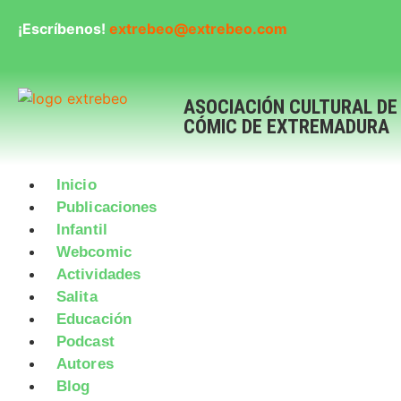
¡Escríbenos!
extrebeo@extrebeo.com
ASOCIACIÓN CULTURAL DE
CÓMIC DE EXTREMADURA
Inicio
Publicaciones
Infantil
Webcomic
Actividades
Salita
Educación
Podcast
Autores
Blog