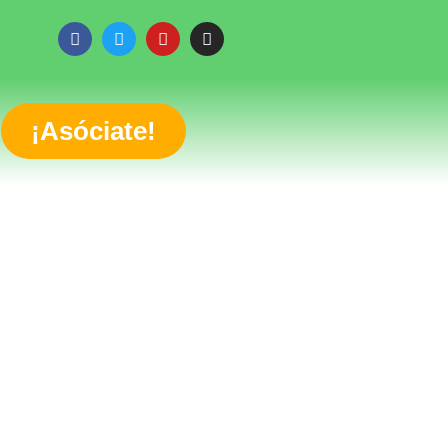
¡Asóciate!