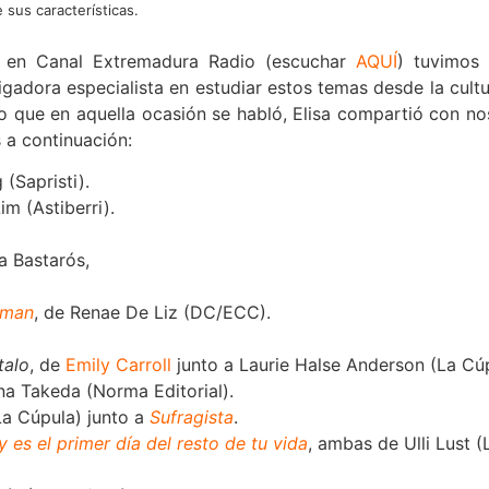
 sus características.
en Canal Extremadura Radio (escuchar
AQUÍ
) tuvimos 
stigadora especialista en estudiar estos temas desde la cul
o que en aquella ocasión se habló, Elisa compartió con no
 a continuación:
 (Sapristi).
m (Astiberri).
a Bastarós,
oman
, de Renae De Liz (DC/ECC).
talo
, de
Emily Carroll
junto a Laurie Halse Anderson (La Cúp
ana Takeda (Norma Editorial).
La Cúpula) junto a
Sufragista
.
 es el primer día del resto de tu vida
, ambas de Ulli Lust (