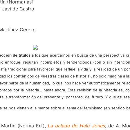
tín (Norma) así
 Javi de Castro
 Martínez Cerezo
ección de títulos
a los que acercarnos en busca de una perspectiva crí
opio enfoque, resultan incompletos y tendenciosos (con o sin intenció
afía tradicional para favorecer que refleje la vida y la realidad de un p
dad los contenidos de vuestras clases de historia), no solo margina a l
mayor parte de la humanidad, lo cual nos hace ver automáticamente rel
lorados por la historia… hasta ahora. Esta revisión de la historia es
ra la transformación del presente y, por tanto, del futuro. Y que así se
 se nos vienen a la mente sobre el tema del feminismo (en sentido b
. Martin (Norma Ed.),
La balada de Halo Jones
, de A. Mo