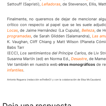
Sattouff (Sapristi),
Leñadoras
, de Stevenson, Ellis, Wat
Finalmente, no queremos de dejar de mencionar alg
crítico con respecto al papel que se les suele adju
Locas
, de Jaime Hernández (La Cupula),
Belleza
, de H
programadas
, de Sarah Glidden (Salamandra),
Las ama
K. Vaughan, Cliff Chiang y Matt Wilson (Planeta Cómi
Babs Tarr
(ECC),
Los sentimientos del Príncipe Carlos,
de
Liv St
Susanna Martín (ed) en Norma Ed.,
Desastre
, de Mamen
Ver también en nuestra web
otros monográficos
de re
infantiles
.
Antonio Roguera (redacción exTreBeO) y con la colaboración de Elisa McCausland.
Deja una respuesta