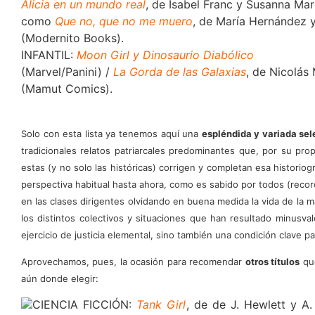
Alicia en un mundo real
, de Isabel Franc y Susanna Mar
como
Que no, que no me muero
, de María Hernández y
(Modernito Books).
INFANTIL:
Moon Girl y Dinosaurio Diabólico
(Marvel/Panini) /
La Gorda de las Galaxias
, de Nicolás
(Mamut Comics).
Solo con esta lista ya tenemos aquí una
espléndida y variada sel
tradicionales relatos patriarcales predominantes que, por su pr
estas (y no solo las históricas) corrigen y completan esa historiogr
perspectiva habitual hasta ahora, como es sabido por todos (recor
en las clases dirigentes olvidando en buena medida la vida de la 
los distintos colectivos y situaciones que han resultado minusva
ejercicio de justicia elemental, sino también una condición clave pa
Aprovechamos, pues, la ocasión para recomendar
otros títulos
que
aún donde elegir:
CIENCIA FICCIÓN:
Tank Girl
, de de J. Hewlett y A