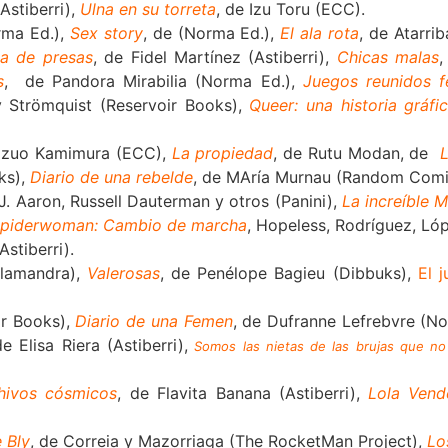
Astiberri),
Ulna en su torreta
, de Izu Toru (ECC).
rma Ed.),
Sex story
, de (Norma Ed.),
El ala
rota
, de Atarri
a de presas
, de Fidel Martínez (Astiberri),
Chicas malas
,
s
, de Pandora Mirabilia (Norma Ed.),
Juegos reunidos f
v Strömquist (Reservoir Books),
Queer: una historia gráfi
azuo Kamimura (ECC),
La propiedad
, de Rutu Modan, de
ks),
Diario de una rebelde
, de MAría Murnau (Random Comi
 J. Aaron, Russell Dauterman y otros (Panini),
La increíble
piderwoman: Cambio de marcha
, Hopeless, Rodríguez, Ló
Astiberri).
alamandra),
Valerosas
, de Penélope Bagieu (Dibbuks),
El 
ir Books),
Diario de una Femen
, de Dufranne Lefrebvre (N
de Elisa Riera (Astiberri),
Somos las nietas de las brujas que no
hivos cósmicos
, de Flavita Banana (Astiberri),
Lola Vend
e Bly
, de Correia y Mazorriaga (The RocketMan Project),
Lo