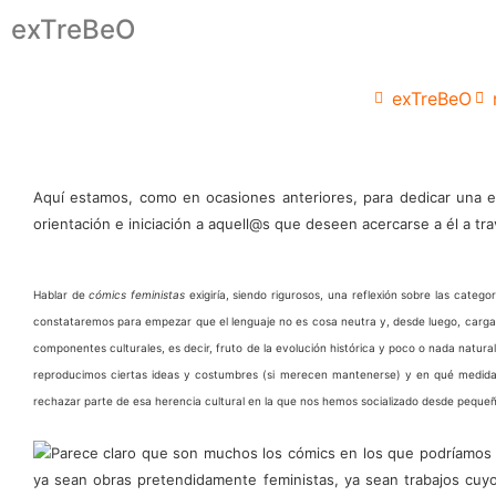
exTreBeO
exTreBeO
Aquí estamos, como en ocasiones anteriores, para dedicar una 
orientación e iniciación a aquell@s que deseen acercarse a él a tr
Hablar de
cómics feministas
exigiría, siendo rigurosos, una reflexión sobre las cat
constataremos para empezar que el lenguaje no es cosa neutra y, desde luego, cargad
componentes culturales, es decir, fruto de la evolución histórica y poco o nada natura
reproducimos ciertas ideas y costumbres (si merecen mantenerse) y en qué medida 
rechazar parte de esa herencia cultural en la que nos hemos socializado desde pequ
Parece claro que son muchos los cómics en los que podríamos p
ya sean obras pretendidamente feministas, ya sean trabajos cuyo