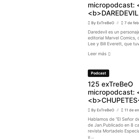
micropodcast: 
<b>DAREDEVIL
By
ExTreBeO
7 de fe
Daredevil es un personaje 
editorial Marvel Comics,
Lee y Bill Everett, que tuv
Leer más
Podcast
125 exTreBeO
micropodcast: 
<b>CHUPETES<
By
ExTreBeO
11 de e
Hablamos de “El Señor de
de Jan.Publicado en 8 ca
revista Mortadelo Especi
y...