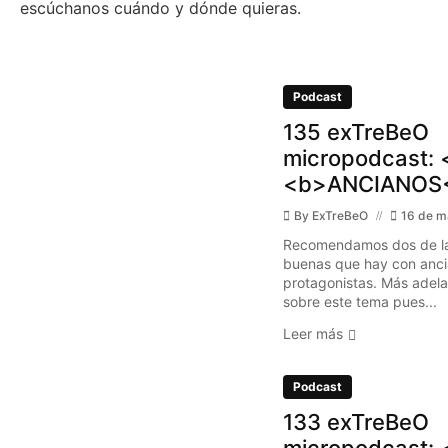
escúchanos cuándo y dónde quieras.
Podcast
135 exTreBeO
micropodcast: 
<b>ANCIANOS<
By
ExTreBeO
16 de m
Recomendamos dos de l
buenas que hay con anc
protagonistas. Más adel
sobre este tema pues...
Leer más
Podcast
133 exTreBeO
micropodcast: 