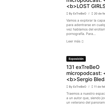
<b>LOST GIRLS
By
ExTreBeO
20 de f
Vamos a explorar la cap
para adentrarse en cualq
vez hablamos del erotism
pornografía. Para...
Leer más
Exposición
131 exTreBeO
micropodcast: 
<b>Sergio Bled
By
ExTreBeO
11 de f
Traemos a nuestro espaci
a un autor que, siendo jo
un veterano del panorama