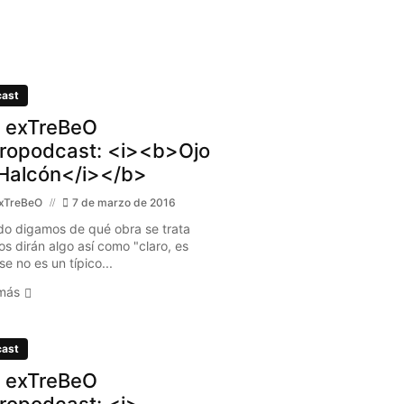
ast
 exTreBeO
ropodcast: <i><b>Ojo
Halcón</i></b>
xTreBeO
7 de marzo de 2016
o digamos de qué obra se trata
os dirán algo así como "claro, es
e no es un típico...
más
ast
 exTreBeO
ropodcast: <i>