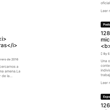
oficia
Leer 
Podc
128
<i>
mic
ras</i>
<b
By
E
brero de 2016
Una o
conte
cercarnos a
indiv
rma amena.La
trabaj
de la...
Leer 
Expo
126