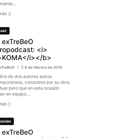
lmente...
más
ast
 exTreBeO
ropodcast: <i>
>KOMA</i></b>
xTreBeO
8 de febrero de 2016
bra de dos autores suizos
mporáneos, conocidos por su obra
idual pero que en esta ocasión
an en equipo....
más
sición
 exTreBeO