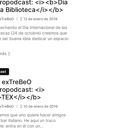
ropodcast: <i><b>Día
la Biblioteca</i></b>
xTreBeO
12 de enero de 2016
echando el Día Internacional de las
otecas (24 de octubre) creemos que
 ser buena idea dedicar un espacio
más
ast
 exTreBeO
ropodcast: <i>
TEX</i></b>
xTreBeO
10 de enero de 2016
mos que uno quiere hacer amigos
bar italiano. He aquí un truco
ble: entra en él con un...