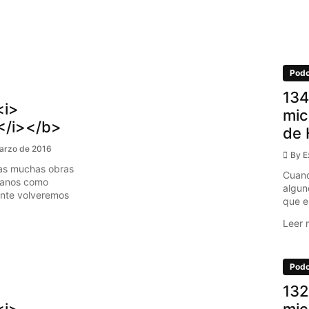
Podc
134
<i>
mic
/i></b>
de 
arzo de 2016
By
E
as muchas obras
Cuand
ianos como
algun
ante volveremos
que es
Leer 
Podc
132
<i>
mic