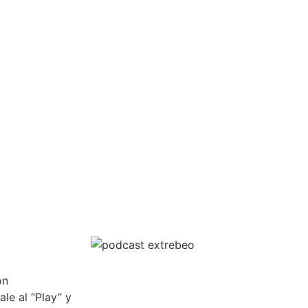
on
le al “Play” y