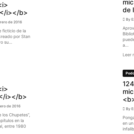
mic
<i>
de 
</i></b>
By
E
brero de 2016
Aprov
ficticio de la
Bibli
 creado por Stan
puede
o su...
a...
Leer 
Podc
124
<i>
mic
/i></b>
<b>
nero de 2016
By
E
 los Chupetes”,
Ponga
pítulos en la
en un 
al, entre 1980
infali