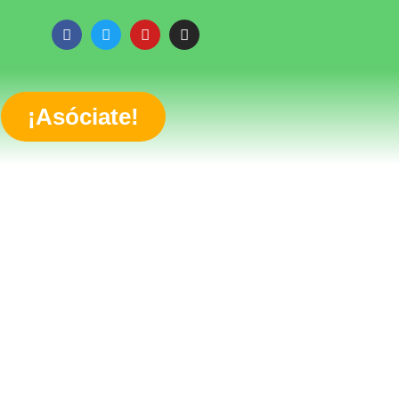
¡Asóciate!