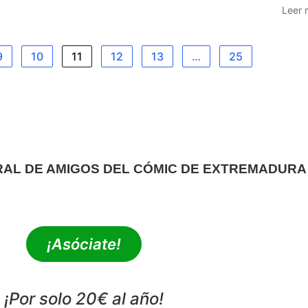
Leer 
9
10
11
12
13
…
25
RAL DE AMIGOS DEL CÓMIC DE EXTREMADURA
extrebeo@extrebeo.com
¡Asóciate!
¡Por solo 20€ al año!