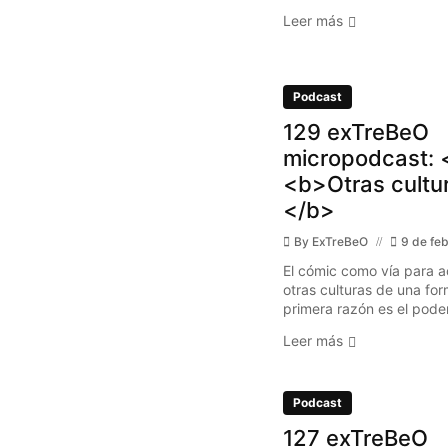
Leer más
Podcast
129 exTreBeO
micropodcast: 
<b>Otras cultu
</b>
By
ExTreBeO
9 de fe
El cómic como vía para a
otras culturas de una fo
primera razón es el poder 
Leer más
Podcast
127 exTreBeO