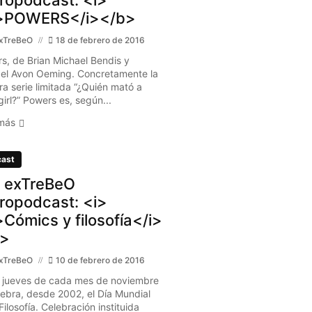
>POWERS</i></b>
xTreBeO
18 de febrero de 2016
s, de Brian Michael Bendis y
el Avon Oeming. Concretamente la
ra serie limitada “¿Quién mató a
irl?” Powers es, según...
más
ast
 exTreBeO
ropodcast: <i>
Cómics y filosofía</i>
b>
xTreBeO
10 de febrero de 2016
r jueves de cada mes de noviembre
lebra, desde 2002, el Día Mundial
Filosofía. Celebración instituida