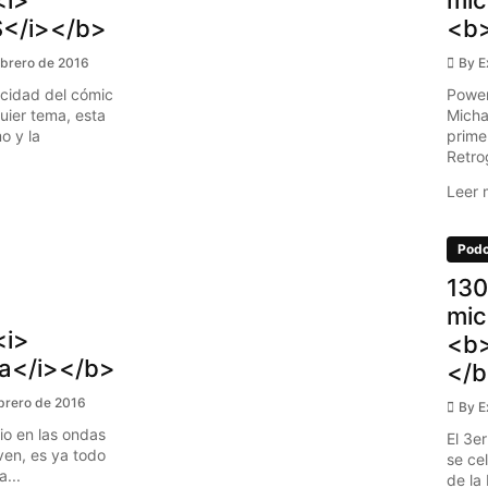
</i></b>
<b
ebrero de 2016
By
E
acidad del cómic
Power
uier tema, esta
Micha
o y la
prime
Retrog
Leer 
Podc
130
mic
<i>
<b>
a</i></b>
</
ebrero de 2016
By
E
o en las ondas
El 3e
ven, es ya todo
se ce
...
de la 