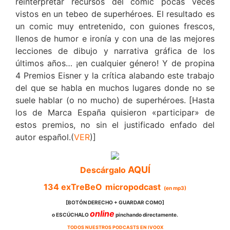
reinterpretar recursos del cómic pocas veces
vistos en un tebeo de superhéroes. El resultado es
un comic muy entretenido, con guiones frescos,
llenos de humor e ironía y con una de las mejores
lecciones de dibujo y narrativa gráfica de los
últimos años… ¡en cualquier género! Y de propina
4 Premios Eisner y la crítica alabando este trabajo
del que se habla en muchos lugares donde no se
suele hablar (o no mucho) de superhéroes. [Hasta
los de Marca España quisieron «participar» de
estos premios, no sin el justificado enfado del
autor español.(
VER
)]
AQUÍ
Descárgalo
134
exTreBeO
micropodcast
(en mp3)
[BOTÓN DERECHO + GUARDAR COMO]
online
o ESCÚCHALO
pinchando directamente.
TODOS NUESTROS PODCASTS EN IVOOX