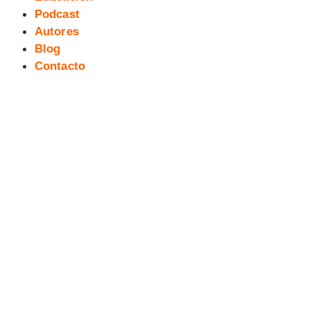
Podcast
Autores
Blog
Contacto
134 exTreBeO micropodcast:
Ojo
de Halcón