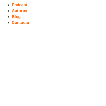
Podcast
Autores
Blog
Contacto
Cadáver exTreBeO T2#39