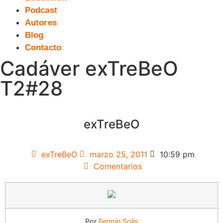
Podcast
Autores
Blog
Contacto
Cadáver exTreBeO
T2#28
exTreBeO
exTreBeO
marzo 25, 2011
10:59 pm
Comentarios
Por
Fermín Solís