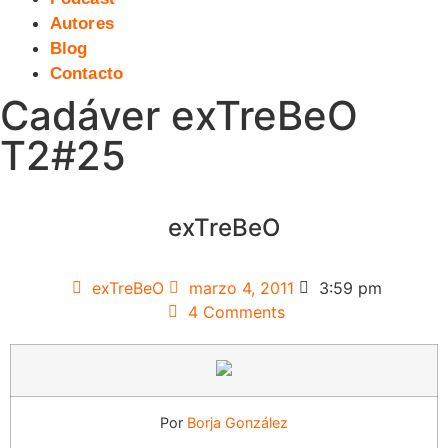
Autores
Blog
Contacto
Cadáver exTreBeO
T2#25
exTreBeO
exTreBeO
marzo 4, 2011
3:59 pm
4 Comments
Por
Borja González