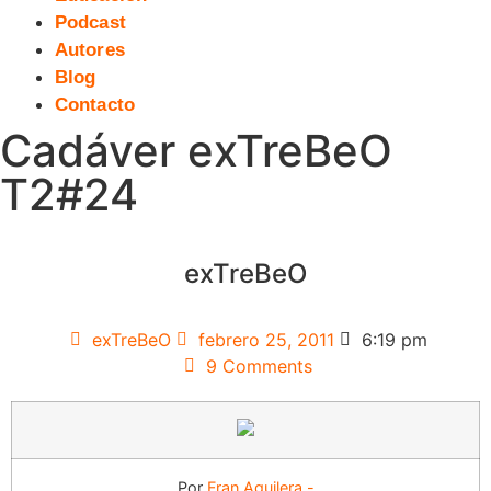
Podcast
Autores
Blog
Contacto
Cadáver exTreBeO
T2#24
exTreBeO
exTreBeO
febrero 25, 2011
6:19 pm
9 Comments
Por
Fran Aguilera.-