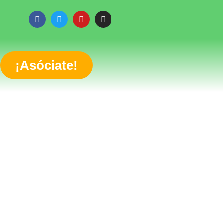
¡Asóciate!