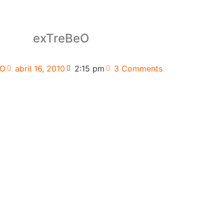
exTreBeO
eO
abril 16, 2010
2:15 pm
3 Comments