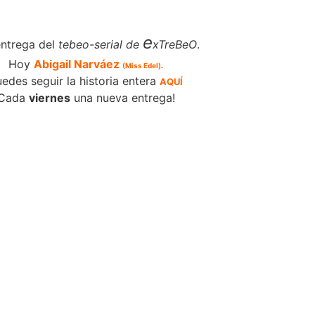
e
ntrega del
tebeo-serial de
xTreBeO
.
Hoy
Abigail Narváez
(Miss Edel)
.
edes seguir la historia entera
AQUÍ
Cada
viernes
una nueva entrega!