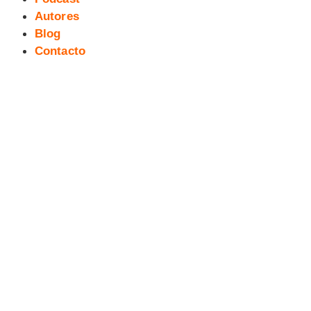
Autores
Blog
Contacto
Adelanto del cómic Mahabhárata
por GOL