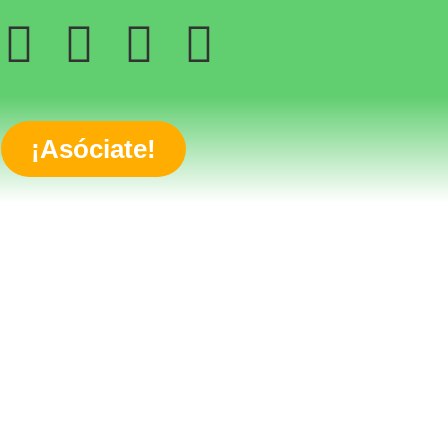
¡Asóciate!