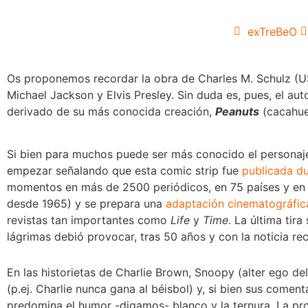
exTreBeO
Os proponemos recordar la obra de Charles M. Schulz (
Michael Jackson y Elvis Presley. Sin duda es, pues, el au
derivado de su más conocida creación,
Peanuts
(cacahue
Si bien para muchos puede ser más conocido el personaj
empezar señalando que esta comic strip fue
publicada d
momentos en más de 2500 periódicos, en 75 países y en 4
desde 1965) y se prepara una
adaptación cinematográfic
revistas tan importantes como
Life
y
Time
. La última tir
lágrimas debió provocar, tras 50 años y con la noticia r
En las historietas de Charlie Brown, Snoopy (alter ego de
(p.ej. Charlie nunca gana al béisbol) y, si bien sus comen
predomina el humor -digamos- blanco y la ternura. La prop