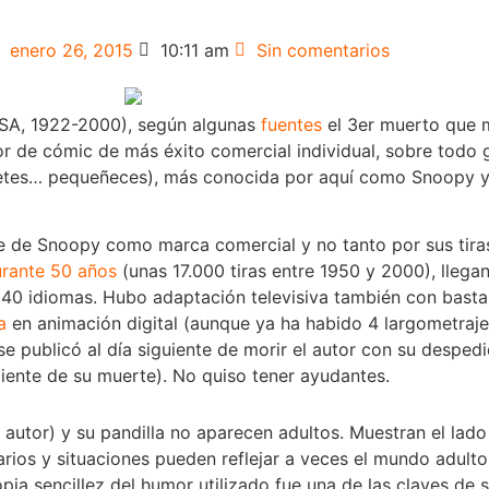
enero 26, 2015
10:11 am
Sin comentarios
USA, 1922-2000), según algunas
fuentes
el 3er muerto que 
tor de cómic de más éxito comercial individual, sobre todo 
tes… pequeñeces), más conocida por aquí como Snoopy y 
e de Snoopy como marca comercial y no tanto por sus tira
urante 50 años
(unas 17.000 tiras entre 1950 y 2000), llega
0 idiomas. Hubo adaptación televisiva también con bastant
a
en animación digital (aunque ya ha habido 4 largometraje
a se publicó al día siguiente de morir el autor con su desp
eciente de su muerte). No quiso tener ayudantes.
l autor) y su pandilla no aparecen adultos. Muestran el lad
tarios y situaciones pueden reflejar a veces el mundo adulto
ia sencillez del humor utilizado fue una de las claves de su