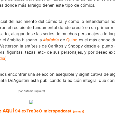
es donde más arraigo tienen este tipo de cómics.
cial del nacimiento del cómic tal y como lo entendemos hoy
ueron el recipiente fundamental donde creció en un primer
ado, alargándose las series de muchos personajes a lo la
n el ámbito hispano la
Mafalda
de
Quino
es el más conocido
 Watterson la antítesis de Carlitos y Snoopy desde el punto
rs, figuritas, tazas, etc- de sus personajes, y por deseo e
dia
)
encontrar una selección asequible y significativa de al
neta DeAgostini está publicando la edición integral que con
(por Antonio Roguera)
AQUÍ
lo
94
exTreBeO
micropodcast
(en mp3)