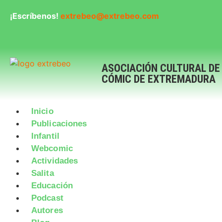
¡Escríbenos!
extrebeo@extrebeo.com
ASOCIACIÓN CULTURAL DE
CÓMIC DE EXTREMADURA
Inicio
Publicaciones
Infantil
Webcomic
Actividades
Salita
Educación
Podcast
Autores