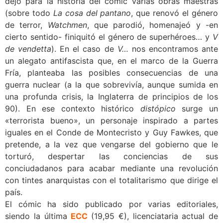
dejó para la historia del cómic varias obras maestras
(sobre todo
La cosa del pantano
, que renovó el género
de terror,
Watchmen
, que parodió, homenajeó y -en
cierto sentido- finiquitó el género de superhéroes… y
V
de vendetta
). En el caso de
V…
nos encontramos ante
un alegato antifascista que, en el marco de la Guerra
Fría, planteaba las posibles consecuencias de una
guerra nuclear (a la que sobrevivía, aunque sumida en
una profunda crisis, la Inglaterra de principios de los
90). En ese contexto histórico
distópico
surge un
«terrorista bueno», un personaje inspirado a partes
iguales en el Conde de Montecristo y Guy Fawkes, que
pretende, a la vez que vengarse del gobierno que le
torturó, despertar las conciencias de sus
conciudadanos para acabar mediante una revolución
con tintes anarquistas con el totalitarismo que dirige el
país.
El cómic ha sido publicado por varias editoriales,
siendo la última
ECC
(19,95 €), licenciataria actual de