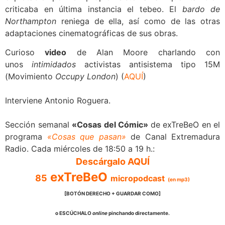
criticaba en última instancia el tebeo. El
bardo de
Northampton
reniega de ella, así como de las otras
adaptaciones cinematográficas de sus obras.
Curioso
video
de Alan Moore charlando con
unos
intimidados
activistas antisistema tipo 15M
(Movimiento
Occupy London
) (
AQUÍ
)
Interviene Antonio Roguera.
Sección semanal
«Cosas del Cómic»
de exTreBeO en el
programa
«Cosas que pasan»
de Canal Extremadura
Radio. Cada miércoles de 18:50 a 19 h.:
Descárgalo AQUÍ
exTreBeO
85
micropodcast
(en mp3)
[BOTÓN DERECHO + GUARDAR COMO]
o ESCÚCHALO
online
pinchando directamente.