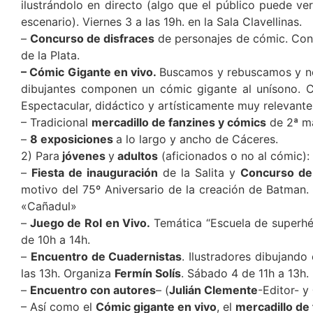
ilustrándolo en directo (algo que el público puede v
escenario). Viernes 3 a las 19h. en la Sala Clavellinas.
–
Concurso de disfraces
de personajes de cómic. Con r
de la Plata.
– Cómic Gigante en vivo.
Buscamos y rebuscamos y no 
dibujantes componen un cómic gigante al unísono. 
Espectacular, didáctico y artísticamente muy relevant
– Tradicional
mercadillo de fanzines y cómics
de 2ª ma
–
8 exposiciones
a lo largo y ancho de Cáceres.
2) Para
jóvenes
y
adultos
(aficionados o no al cómic):
–
Fiesta de inauguración
de la Salita y
Concurso de
motivo del 75º Aniversario de la creación de Batman.
«Cañadul»
–
Juego de Rol en Vivo.
Temática “Escuela de superhé
de 10h a 14h.
–
Encuentro de Cuadernistas
. Ilustradores dibujando
las 13h. Organiza
Fermín Solís
. Sábado 4 de 11h a 13h.
–
Encuentro con autores
– (
Julián Clemente
-Editor- y
– Así como el
Cómic gigante en vivo
, el
mercadillo de