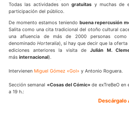
Todas las actividades son
gratuitas
y muchas de ell
participación del público.
De momento estamos teniendo
buena repercusión me
Salita como una cita tradicional del otoño cultural c
una afluencia de más de 2000 personas como 
denominado
Horteralia
), sí hay que decir que la ofe
ediciones anteriores la visita de
Julián M. Clem
más
internacional
).
Intervienen
Miguel Gómez «Gol»
y Antonio Roguera.
Sección semanal
«Cosas del Cómic»
de exTreBeO en 
a 19 h.:
Descárgalo 