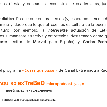
as (fiesta y concursos, encuentro de cuadernistas, jue
diática
. Parece que en los medios (y, esperamos, en much
acereño y, dado que lo que ofrecemos es cultura de la buen
tuvo, por ejemplo, la
interesante
actuación de Leti
rta es sumamente atractiva y entretenida, destacando como
ente
(editor de
Marvel
para España) y
Carlos Pac
el programa
«Cosas que pasan»
de Canal Extremadura Rad
exTreBeO
AQUÍ 80
micropodcast
(en mp3)
[BOTÓN DERECHO + GUARDAR COMO]
o ESCÚCHALO
online
pinchando directamente.