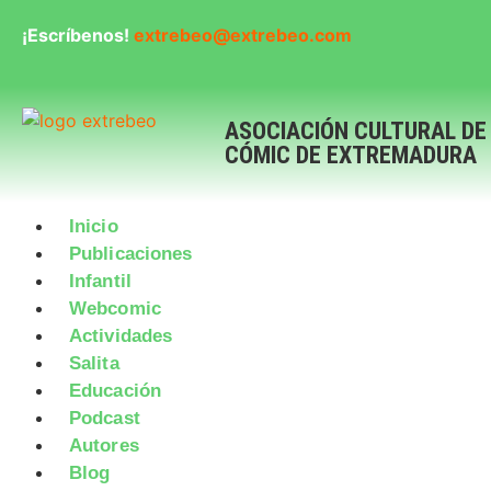
¡Escríbenos!
extrebeo@extrebeo.com
ASOCIACIÓN CULTURAL DE
CÓMIC DE EXTREMADURA
Inicio
Publicaciones
Infantil
Webcomic
Actividades
Salita
Educación
Podcast
Autores
Blog