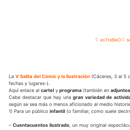
exTreBeO
s
La
V Salita del Cómic y la Ilustración
(Cáceres, 3 al 5 
fechas y lugares-).
Aquí enlace al
cartel
y
programa
(también en
adjunto
Cabe destacar que hay una
gran variedad de activi
según se sea más o menos aficionado al medio historiet
1) Para un público
infantil
(o familiar, como suele decir
–
Cuentacuentos ilustrado
, un muy original espectác