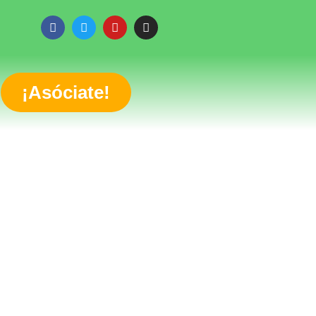
¡Asóciate!