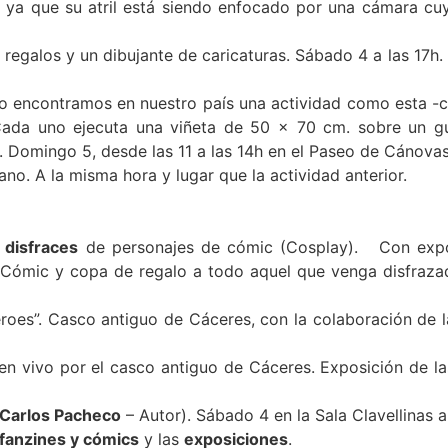
er ya que su atril está siendo enfocado por una cámara cu
egalos y un dibujante de caricaturas. Sábado 4 a las 17h.
encontramos en nuestro país una actividad como esta -co
Cada uno ejecuta una viñeta de 50 x 70 cm. sobre un g
e. Domingo 5, desde las 11 a las 14h en el Paseo de Cánova
no. A la misma hora y lugar que la actividad anterior.
 disfraces
de personajes de cómic (Cosplay). Con expos
 Cómic y copa de regalo a todo aquel que venga disfrazad
roes”. Casco antiguo de Cáceres, con la colaboración de
 en vivo por el casco antiguo de Cáceres. Exposición de l
Carlos Pacheco
– Autor). Sábado 4 en la Sala Clavellinas a 
 fanzines y cómics
y las
exposiciones
.