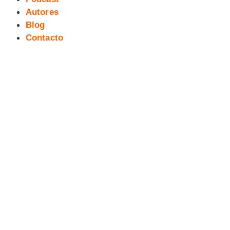
Autores
Blog
Contacto
4ª Salita del Cómic y la
Ilustración: Agradecimientos