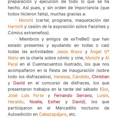
preparación y ejecución de todo lo que se ha
hecho. Así pues, y sin orden de importancia (que
todos hicieron falta), muchas gracias a:
·
Monchi
(cartel, programa, maquetación del
Harto!4
y cesión de la exposición sobre Fanzines y
Cómics extremeños).
· Miembros y amigos de exTreBeO que han
estado presentes y ayudando en todas o casi
todas las actividades:
Jesús Bravo
y
Ángel Gª
Nieto
en la charla sobre cómic y cine,
Monchi
y
Al
Peral
en el Cuentacuentos Ilustrado, los que nos
acompañaron en la fiesta de inauguración (sobre
todo los disfrazados),
Vanessa
,
Cándido
,
Christian
y
David
en el concurso de disfraces, los que
presentaron trabajos en la tarde del sábado (
Gol
,
José Luis Forte
y
Fernando Serrano
,
Luisin
,
Heraldo
,
Noelia
,
Esther
y
David
), los que
participaron en el Mercadillo nocturno de
Autoedición en
Cabezapájaro
, etc.