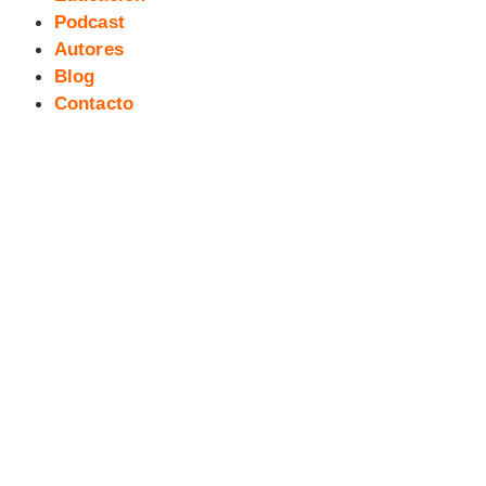
Podcast
Autores
Blog
Contacto
34 exTreBeO micropodcast:
BALBOA