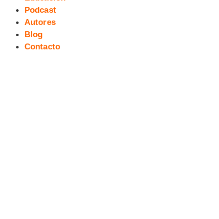
Podcast
Autores
Blog
Contacto
228 exTreBeO micropodcast:
LARSON