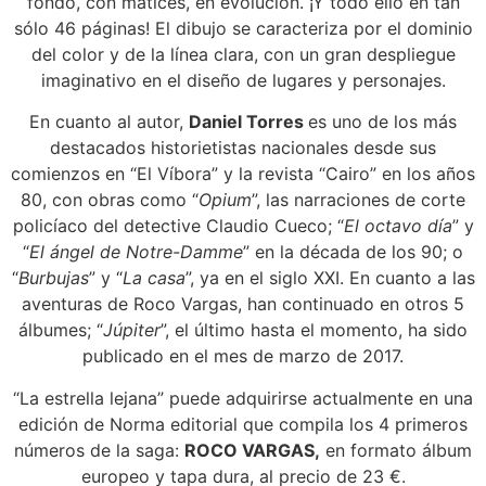
fondo, con matices, en evolución. ¡Y todo ello en tan
sólo 46 páginas! El dibujo se caracteriza por el dominio
del color y de la línea clara, con un gran despliegue
imaginativo en el diseño de lugares y personajes.
En cuanto al autor,
Daniel Torres
es uno de los más
destacados historietistas nacionales desde sus
comienzos en “El Víbora” y la revista “Cairo” en los años
80, con obras como “
Opium
”, las narraciones de corte
policíaco del detective Claudio Cueco; “
El octavo día
” y
“
El ángel de Notre-Damme
” en la década de los 90; o
“
Burbujas
” y “
La casa
”, ya en el siglo XXI. En cuanto a las
aventuras de Roco Vargas, han continuado en otros 5
álbumes; “
Júpiter
”, el último hasta el momento, ha sido
publicado en el mes de marzo de 2017.
“La estrella lejana” puede adquirirse actualmente en una
edición de Norma editorial que compila los 4 primeros
números de la saga:
ROCO VARGAS,
en formato álbum
europeo y tapa dura, al precio de 23 €.