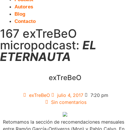
Autores
Blog
Contacto
167 exTreBeO
micropodcast:
EL
ETERNAUTA
exTreBeO
exTreBeO
julio 4, 2017
7:20 pm
Sin comentarios
Retomamos la sección de recomendaciones mensuales
entre Ramón García-Ontiveros (Mon) y Pablo Calvo. En