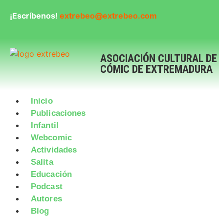
¡Escríbenos!
extrebeo@extrebeo.com
ASOCIACIÓN CULTURAL DE
CÓMIC DE EXTREMADURA
Inicio
Publicaciones
Infantil
Webcomic
Actividades
Salita
Educación
Podcast
Autores
Blog