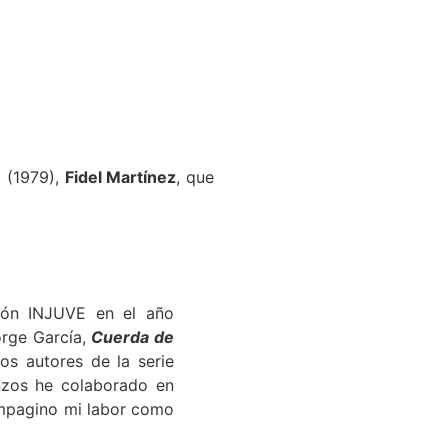
a (1979),
Fidel Martínez
, que
ión INJUVE en el año
orge García,
Cuerda de
s autores de la serie
zos he colaborado en
mpagino mi labor como