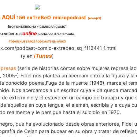
AQUÍ
o
156
exTreBeO
micropodcast
(en mp3)
[BOTÓN DERECHO + GUARDAR COMO]
online
o ESCÚCHALO
pinchando directamente.
TODOS NUESTROS PODCASTS EN IVOOX
iTunes
(y en
)
 presas
(serie de historias cortas sobre mujeres represaliad
i, 2005-) Fidel nos plantea un acercamiento a la figura y l
más conocido poema,Fuga de la muerte (1948), marca el tem
enido. Nos acercamos a un escritor cuya vida queda marcada
 de exterminio y él estuvo en un campo de trabajo) y que s
de aquellos en cuya lengua, el alemán, escribía y a cuya cu
do realmente y le persigue hasta el suicidio en 1970.
negro, que ha evolucionado desde obras anteriores, Fidel u
ografía de Celan para bucear en su obra y tratar de refleja