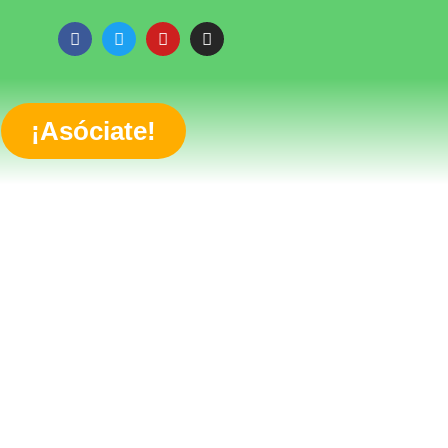
¡Asóciate!