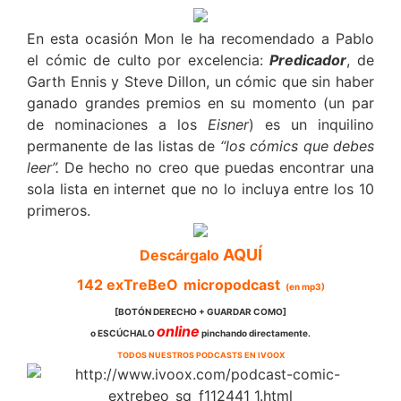
En esta ocasión Mon le ha recomendado a Pablo
el cómic de culto por excelencia:
Predicador
, de
Garth Ennis y Steve Dillon, un cómic que sin haber
ganado grandes premios en su momento (un par
de nominaciones a los
Eisner
) es un inquilino
permanente de las listas de
“los cómics que debes
leer”.
De hecho no creo que puedas encontrar una
sola lista en internet que no lo incluya entre los 10
primeros.
AQUÍ
Descárgalo
142
exTreBeO
micropodcast
(en mp3)
[BOTÓN DERECHO + GUARDAR COMO]
online
o ESCÚCHALO
pinchando directamente.
TODOS NUESTROS PODCASTS EN IVOOX