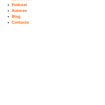
Podcast
Autores
Blog
Contacto
142 exTreBeO micropodcast:
PREDICADOR