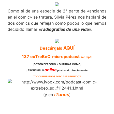
Como si de una especie de 2ª parte de «ancianos
en el cómic» se tratara, Silvia Pérez nos hablará de
dos cómics que reflejan como pocos lo que hemos
decidido llamar
«radiografías de una vida».
AQUÍ
Descárgalo
137
exTreBeO
micropodcast
(en mp3)
[BOTÓN DERECHO + GUARDAR COMO]
online
o ESCÚCHALO
pinchando directamente.
TODOS NUESTROS PODCASTS EN IVOOX
iTunes
(y en
)