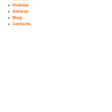
Podcast
Autores
Blog
Contacto
137 exTreBeO micropodcast:
Radiografías de una vida