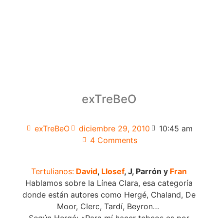
exTreBeO
exTreBeO
diciembre 29, 2010
10:45 am
4 Comments
Tertulianos:
David
,
Llosef
, J, Parrón y
Fran
Hablamos sobre la Línea Clara, esa categoría
donde están autores como Hergé, Chaland, De
Moor, Clerc, Tardí, Beyron…
Según Hergé: «Para mí hacer tebeos es por