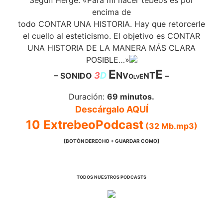
encima de
todo CONTAR UNA HISTORIA. Hay que retorcerle
el cuello al esteticismo. El objetivo es CONTAR
UNA HISTORIA DE LA MANERA MÁS CLARA
POSIBLE…»
E
E
3
D
N
T
– SONIDO
V
N
–
O
E
L
V
Duración:
69 minutos.
Descárgalo
AQUÍ
10
ExtrebeoPodcast
(32 Mb
.mp3)
[BOTÓN DERECHO + GUARDAR COMO]
TODOS NUESTROS PODCASTS