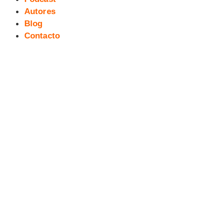
Autores
Blog
Contacto
08 exTreBeO micropodcast:
HISTORIA