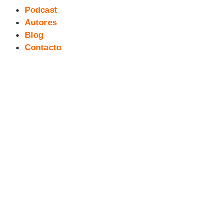
Podcast
Autores
Blog
Contacto
05 exTreBeO podcast sobre el
SEXO