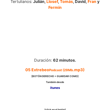
Tertulianos:
Julián,
Llosef
,
Tomás
, David,
Fran
y
Fermín
Duración:
62 minutos.
05 Extrebeo
.mp3)
Podcast (29Mb
[BOTÓN DERECHO + GUARDAR COMO]
También desde
itunes
[click en el botón]