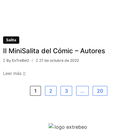
Salita
II MiniSalita del Cómic – Autores
By
ExTreBeO
27 de octubre de 2022
Leer más
1
2
3
…
20