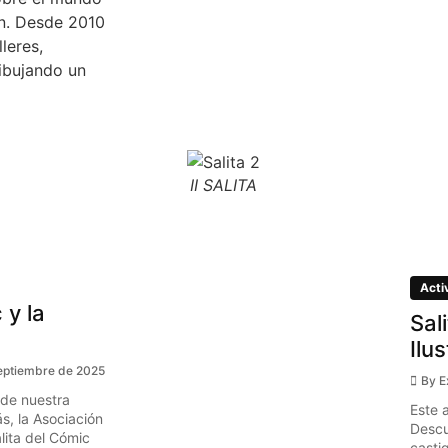
ón. Desde 2010
leres,
ibujando un
II SALITA
Acti
 y la
Sal
Ilu
eptiembre de 2025
By
E
 de nuestra
Este 
s, la Asociación
Descu
ita del Cómic
casti