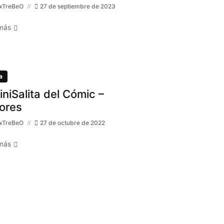
xTreBeO
27 de septiembre de 2023
más
a
MiniSalita del Cómic –
ores
xTreBeO
27 de octubre de 2022
más