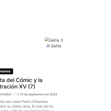
III Salita
vidades
ita del Cómic y la
stración XV (7)
xTreBeO
19 de septiembre de 2024
año nos visita Pedro Cifuentes.
bre su última obra, El club de los
gados, editado por Harper Kids, y...