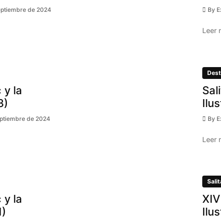
eptiembre de 2024
By
E
Leer 
Dest
 y la
Sal
3)
Ilu
eptiembre de 2024
By
E
Leer 
Salit
 y la
XIV
1)
Ilu