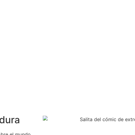
adura
obre el mundo