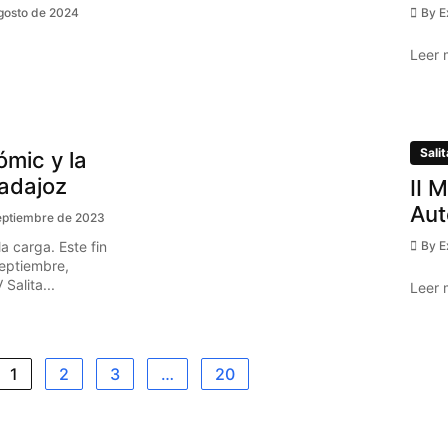
gosto de 2024
By
E
Leer 
Salit
ómic y la
Badajoz
II 
Aut
eptiembre de 2023
a carga. Este fin
By
E
eptiembre,
Salita...
Leer 
1
2
3
…
20