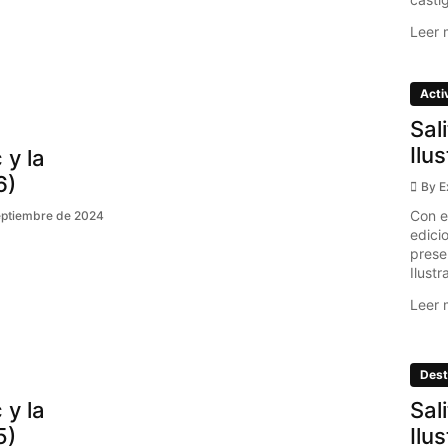
Leer 
Acti
Sal
Ilu
 y la
6)
By
E
Con e
eptiembre de 2024
edici
prese
Ilustr
Leer 
Dest
 y la
Sal
5)
Ilu