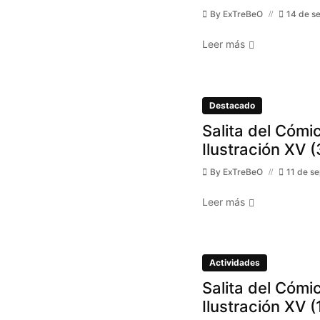
By
ExTreBeO
14 de s
Leer más
Destacado
Salita del Cómic
Ilustración XV (
By
ExTreBeO
11 de s
Leer más
Actividades
Salita del Cómic
Ilustración XV (