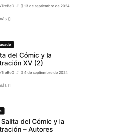
xTreBeO
13 de septiembre de 2024
más
acado
ita del Cómic y la
stración XV (2)
xTreBeO
4 de septiembre de 2024
más
a
 Salita del Cómic y la
stración – Autores