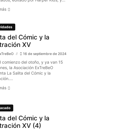
más
vidades
ita del Cómic y la
stración XV
xTreBeO
16 de septiembre de 2024
l comienzo del otoño, y ya van 15
ones, la Asociación ExTreBeO
nta La Salita del Cómic y la
ación....
más
acado
ita del Cómic y la
stración XV (4)