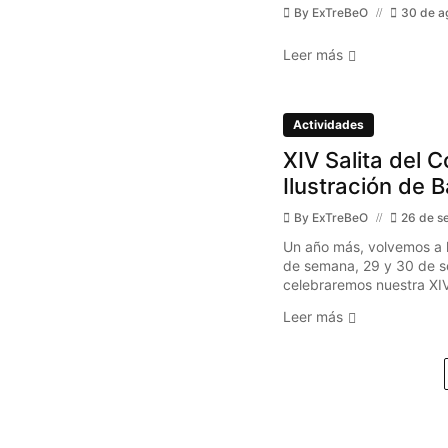
By
ExTreBeO
30 de a
Leer más
Actividades
XIV Salita del C
Ilustración de 
By
ExTreBeO
26 de s
Un año más, volvemos a l
de semana, 29 y 30 de s
celebraremos nuestra XIV 
Leer más