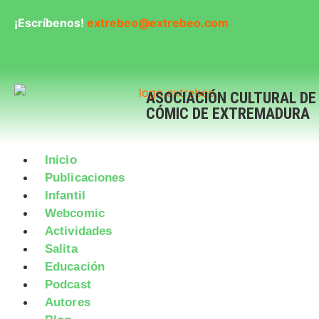
¡Escríbenos!
extrebeo@extrebeo.com
ASOCIACIÓN CULTURAL DE
CÓMIC DE EXTREMADURA
Inicio
Publicaciones
Infantil
Webcomic
Actividades
Salita
Educación
Podcast
Autores