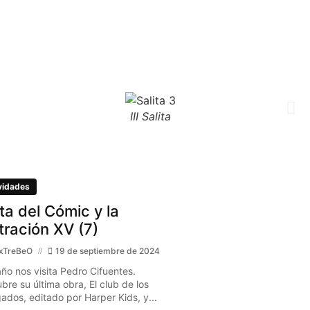
III Salita
vidades
ita del Cómic y la
stración XV (7)
xTreBeO
19 de septiembre de 2024
año nos visita Pedro Cifuentes.
bre su última obra, El club de los
gados, editado por Harper Kids, y...