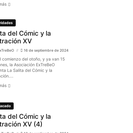
más
vidades
ita del Cómic y la
stración XV
xTreBeO
16 de septiembre de 2024
l comienzo del otoño, y ya van 15
ones, la Asociación ExTreBeO
nta La Salita del Cómic y la
ación....
más
acado
ita del Cómic y la
stración XV (4)