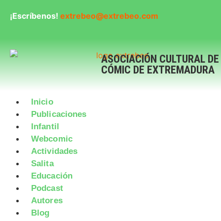
¡Escríbenos!
extrebeo@extrebeo.com
ASOCIACIÓN CULTURAL DE
CÓMIC DE EXTREMADURA
Inicio
Publicaciones
Infantil
Webcomic
Actividades
Salita
Educación
Podcast
Autores
Blog