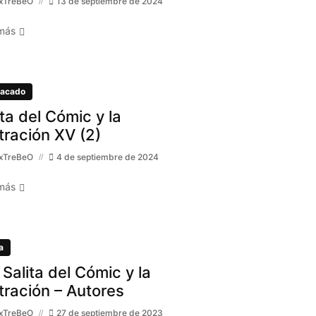
xTreBeO
13 de septiembre de 2024
más
acado
ita del Cómic y la
stración XV (2)
xTreBeO
4 de septiembre de 2024
más
a
 Salita del Cómic y la
stración – Autores
xTreBeO
27 de septiembre de 2023