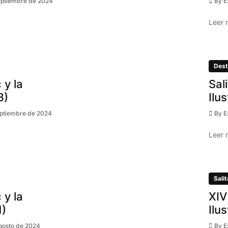
eptiembre de 2024
By
E
Leer 
Dest
 y la
Sal
3)
Ilu
eptiembre de 2024
By
E
Leer 
Salit
 y la
XIV
1)
Ilu
gosto de 2024
By
E