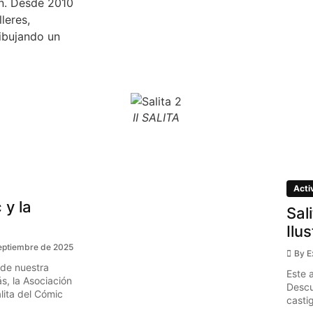
ón. Desde 2010
leres,
ibujando un
II SALITA
Acti
 y la
Sal
Ilu
eptiembre de 2025
By
E
 de nuestra
Este 
s, la Asociación
Descu
ita del Cómic
casti