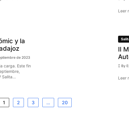
Leer 
Salit
ómic y la
Badajoz
II 
Aut
eptiembre de 2023
a carga. Este fin
By
E
eptiembre,
Salita...
Leer 
1
2
3
…
20