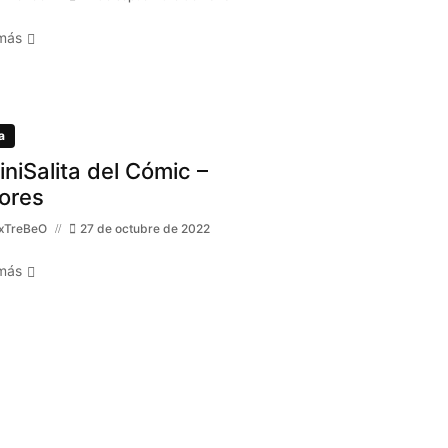
más
a
MiniSalita del Cómic –
ores
xTreBeO
27 de octubre de 2022
más