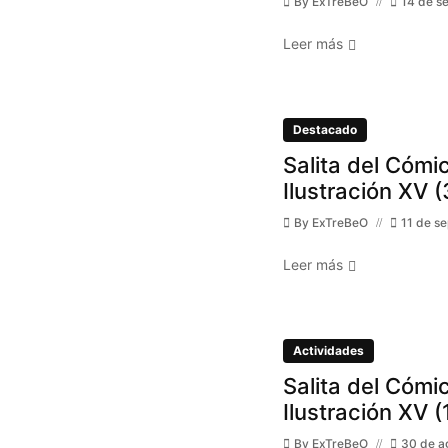
By
ExTreBeO
14 de s
Leer más
Destacado
Salita del Cómic
Ilustración XV (
By
ExTreBeO
11 de s
Leer más
Actividades
Salita del Cómic
Ilustración XV (
By
ExTreBeO
30 de a