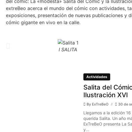
del cómic: La «modesta» Salita del Cómic y la Ilustraci
extreBeo acerca el mundo del cómic con actividades, tal
exposiciones, presentación de nuevas publicaciones y d
cómic gigante en vivo en la calle.
I SALITA
Actividades
Salita del Cómic
Ilustración XVI
By
ExTreBeO
30 de s
Llegamos a la edición 16
querida Salita. Un año má
ExTreBeO presenta La Sal
y...