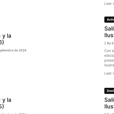
Leer 
Acti
Sal
Ilu
 y la
6)
By
E
Con e
eptiembre de 2024
edici
prese
Ilustr
Leer 
Dest
 y la
Sal
5)
Ilu